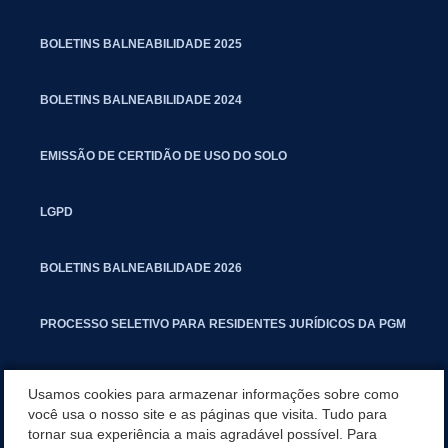
BOLETINS BALNEABILIDADE 2025
BOLETINS BALNEABILIDADE 2024
EMISSÃO DE CERTIDÃO DE USO DO SOLO
LGPD
BOLETINS BALNEABILIDADE 2026
PROCESSO SELETIVO PARA RESIDENTES JURÍDICOS DA PGM
CARTILHA POLUIÇÃO SONORA
Usamos cookies para armazenar informações sobre como
você usa o nosso site e as páginas que visita. Tudo para
tornar sua experiência a mais agradável possível. Para
MANUAL DE PROCEDIMENTOS IMOBILIÁRIOS SEINFRA