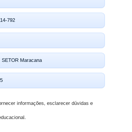
814-792
2- SETOR Maracana
25
ornecer informações, esclarecer dúvidas e
educacional.