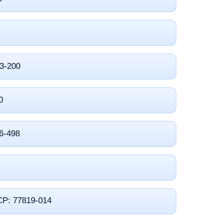
33-200
0
26-498
 CP: 77819-014