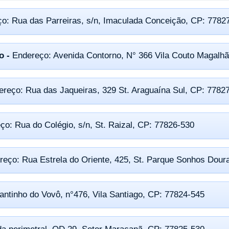
o: Rua das Parreiras, s/n, Imaculada Conceição, CP: 7782
o -
Endereço: Avenida Contorno, N° 366 Vila Couto Magalh
ereço: Rua das Jaqueiras, 329 St. Araguaína Sul, CP: 7782
ço: Rua do Colégio, s/n, St. Raizal, CP: 77826-530
reço: Rua Estrela do Oriente, 425, St. Parque Sonhos Dour
ntinho do Vovô, n°476, Vila Santiago, CP: 77824-545