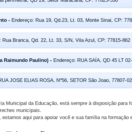
da perimetral, QD 29, Setor Maracanã, CP: 77825-530
nto -
Endereço: Rua 19, Qd.23, Lt. 03, Monte Sinai, CP: 77
 Rua Branca, Qd. 22, Lt. 33, S/N, Vila Azul, CP: 77815-862
na Raimundo Paulino) -
Endereço: RUA SAÍA, QD 45 LT 0
 RUA JOSE ELIAS ROSA, Nº56, SETOR São Joao, 77807-0
ria Municipal da Educação, está sempre à disposição para f
creches municipais.
 estamos aqui para apoiar você e sua família na formação 