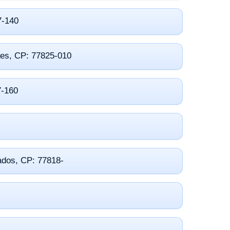
7-140
ães, CP: 77825-010
7-160
ados, CP: 77818-