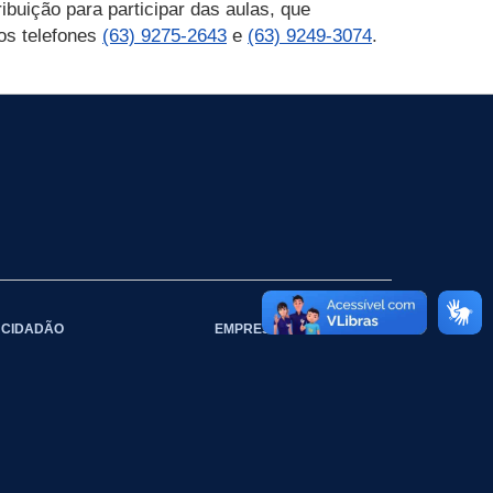
buição para participar das aulas, que
os telefones
(63) 9275-2643
e
(63) 9249-3074
.
CIDADÃO
EMPRESAS