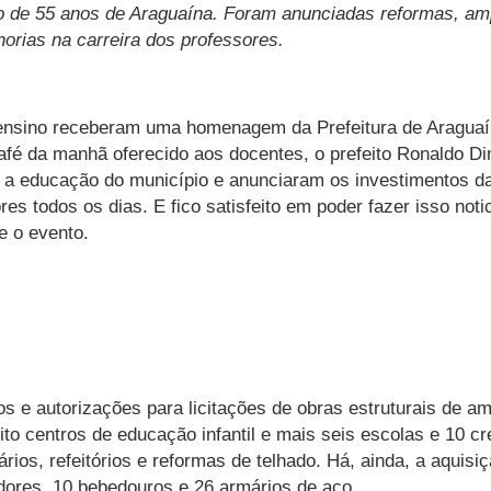
io de 55 anos de Araguaína. Foram anunciadas reformas, am
orias na carreira dos professores.
 ensino receberam uma homenagem da Prefeitura de Araguaí
afé da manhã oferecido aos docentes, o prefeito Ronaldo Dim
 a educação do município e anunciaram os investimentos d
es todos os dias. E fico satisfeito em poder fazer isso not
e o evento.
s e autorizações para licitações de obras estruturais de a
to centros de educação infantil e mais seis escolas e 10 
ios, refeitórios e reformas de telhado. Há, ainda, a aquisi
adores, 10 bebedouros e 26 armários de aço.