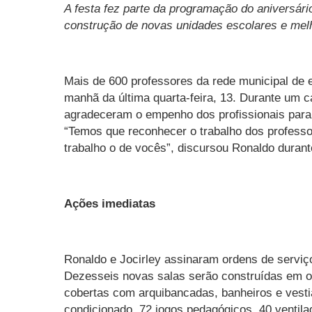
A festa fez parte da programação do aniversár
construção de novas unidades escolares e melh
Mais de 600 professores da rede municipal de
manhã da última quarta-feira, 13. Durante um c
agradeceram o empenho dos profissionais para
“Temos que reconhecer o trabalho dos professor
trabalho o de vocês”, discursou Ronaldo durant
Ações imediatas
Ronaldo e Jocirley assinaram ordens de serviço
Dezesseis novas salas serão construídas em oi
cobertas com arquibancadas, banheiros e vestiár
condicionado, 72 jogos pedagógicos, 40 ventil