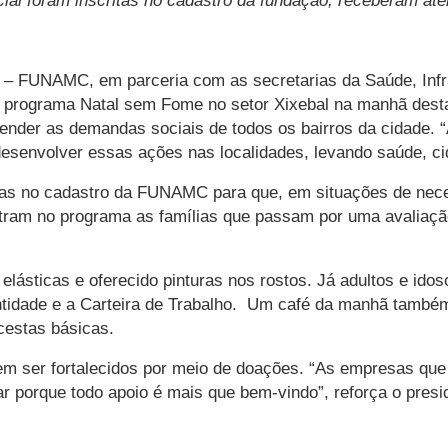
ocial foram inscritas no cadastro da fundação, receberam a
 – FUNAMC, em parceria com as secretarias da Saúde, Infra
 programa Natal sem Fome no setor Xixebal na manhã desta q
ender as demandas sociais de todos os bairros da cidade. “A
envolver essas ações nas localidades, levando saúde, cidad
ritas no cadastro da FUNAMC para que, em situações de ne
ntram no programa as famílias que passam por uma avaliaçã
ásticas e oferecido pinturas nos rostos. Já adultos e idoso
dentidade e a Carteira de Trabalho. Um café da manhã também f
cestas básicas.
ser fortalecidos por meio de doações. “As empresas que 
r porque todo apoio é mais que bem-vindo”, reforça o presi