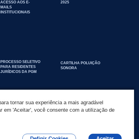
ACESSO AOS E-
2025
MAILS
INSTITUCIONAIS
PROCESSO SELETIVO
CARTILHA POLUIÇÃO
PARA RESIDENTES
SONORA
JURÍDICOS DA PGM
ara tornar sua experiência a mais agradável
ar em 'Aceitar', você consente com a utilização de
Definir Cookies
Aceitar