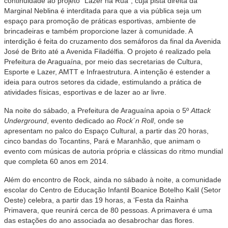
continuidade ao projeto “Lazer na Rua”, cuja pista direita da
Marginal Neblina é interditada para que a via pública seja um
espaço para promoção de práticas esportivas, ambiente de
brincadeiras e também proporcione lazer à comunidade. A
interdição é feita do cruzamento dos semáforos da final da Avenida
José de Brito até a Avenida Filadélfia. O projeto é realizado pela
Prefeitura de Araguaína, por meio das secretarias de Cultura,
Esporte e Lazer, AMTT e Infraestrutura. A intenção é estender a
ideia para outros setores da cidade, estimulando a prática de
atividades físicas, esportivas e de lazer ao ar livre.
Na noite do sábado, a Prefeitura de Araguaína apoia o 5º
Attack
Underground
, evento dedicado ao
Rock´n Roll
, onde se
apresentam no palco do Espaço Cultural, a partir das 20 horas,
cinco bandas do Tocantins, Pará e Maranhão, que animam o
evento com músicas de autoria própria e clássicas do ritmo mundial
que completa 60 anos em 2014.
Além do encontro de Rock, ainda no sábado à noite, a comunidade
escolar do Centro de Educação Infantil Boanice Botelho Kalil (Setor
Oeste) celebra, a partir das 19 horas, a ‘Festa da Rainha
Primavera, que reunirá cerca de 80 pessoas. A primavera é uma
das estações do ano associada ao desabrochar das flores.