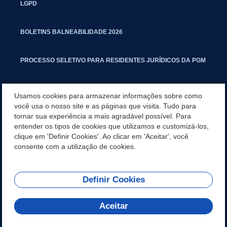
LGPD
BOLETINS BALNEABILIDADE 2026
PROCESSO SELETIVO PARA RESIDENTES JURÍDICOS DA PGM
CARTILHA POLUIÇÃO SONORA
Usamos cookies para armazenar informações sobre como
você usa o nosso site e as páginas que visita. Tudo para
tornar sua experiência a mais agradável possível. Para
MANUAL DE PROCEDIMENTOS IMOBILIÁRIOS SEINFRA
entender os tipos de cookies que utilizamos e customizá-los,
clique em 'Definir Cookies'. Ao clicar em 'Aceitar', você
TURMINHA DO LAGO
consente com a utilização de cookies.
Definir Cookies
REDES SOCIAIS
Aceitar