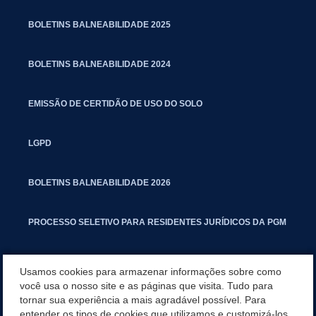
BOLETINS BALNEABILIDADE 2025
BOLETINS BALNEABILIDADE 2024
EMISSÃO DE CERTIDÃO DE USO DO SOLO
LGPD
BOLETINS BALNEABILIDADE 2026
PROCESSO SELETIVO PARA RESIDENTES JURÍDICOS DA PGM
CARTILHA POLUIÇÃO SONORA
Usamos cookies para armazenar informações sobre como
você usa o nosso site e as páginas que visita. Tudo para
tornar sua experiência a mais agradável possível. Para
MANUAL DE PROCEDIMENTOS IMOBILIÁRIOS SEINFRA
entender os tipos de cookies que utilizamos e customizá-los,