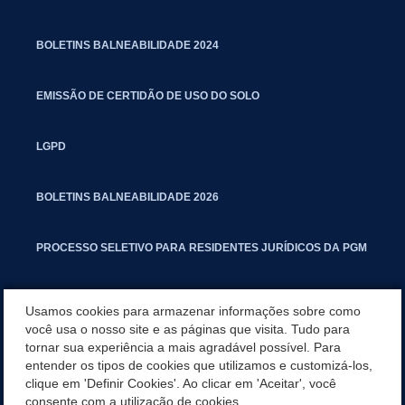
BOLETINS BALNEABILIDADE 2024
EMISSÃO DE CERTIDÃO DE USO DO SOLO
LGPD
BOLETINS BALNEABILIDADE 2026
PROCESSO SELETIVO PARA RESIDENTES JURÍDICOS DA PGM
CARTILHA POLUIÇÃO SONORA
Usamos cookies para armazenar informações sobre como
você usa o nosso site e as páginas que visita. Tudo para
tornar sua experiência a mais agradável possível. Para
MANUAL DE PROCEDIMENTOS IMOBILIÁRIOS SEINFRA
entender os tipos de cookies que utilizamos e customizá-los,
clique em 'Definir Cookies'. Ao clicar em 'Aceitar', você
TURMINHA DO LAGO
consente com a utilização de cookies.