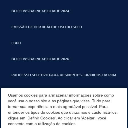
BOLETINS BALNEABILIDADE 2024
EMISSÃO DE CERTIDÃO DE USO DO SOLO
LGPD
BOLETINS BALNEABILIDADE 2026
PROCESSO SELETIVO PARA RESIDENTES JURÍDICOS DA PGM
CARTILHA POLUIÇÃO SONORA
Usamos cookies para armazenar informações sobre como
você usa o nosso site e as páginas que visita. Tudo para
tornar sua experiência a mais agradável possível. Para
MANUAL DE PROCEDIMENTOS IMOBILIÁRIOS SEINFRA
entender os tipos de cookies que utilizamos e customizá-los,
clique em 'Definir Cookies'. Ao clicar em 'Aceitar', você
TURMINHA DO LAGO
consente com a utilização de cookies.