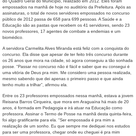
do Quadro Geral do Município, realizado em 2012. Eles foram
empossados na manhã de hoje no auditório da Prefeitura. Após as
assinaturas, o total de novos servidores empossados no concurso
público de 2012 passa de 658 para 699 pessoas. A Saúde e a
Educação são as pastas que recebem os 41 servidores, sendo 23
novos professores, 17 agentes de combate a endemias e um
biomédico.
A servidora Carmelita Alves Miranda está feliz com a conquista do
concurso. Ela disse que apesar de ter feito três concurso durante
os 26 anos que mora na cidade, só agora conseguiu a tão sonhada
posse. “Passar no concurso não é fácil e saber que eu consegui é
uma vitória de Deus pra mim. Me considero uma pessoa realizada,
mesmo sabendo que dei apenas o primeiro passo e que ainda
tenho muito a trilhar”, afirmou ela.
Entre os 23 professores empossados nessa manhã, estava a jovem
Reisana Barros Cirqueira, que mora em Araguaína há mais de 20
anos, é formada em Pedagogia e irá atuar na Educação como
professora. Assinar o Termo de Posse na manhã desta quinta-feira,
foi algo gratificante para ela. “Ser empossada é pra mim a
realização de um sonho. Eu que sempre me dediquei nos estudos
para ser uma professora, chegar onde eu cheguei é pra mim