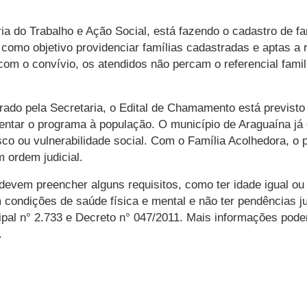
ria do Trabalho e Ação Social, está fazendo o cadastro de f
omo objetivo providenciar famílias cadastradas e aptas a 
, com o convívio, os atendidos não percam o referencial fam
ado pela Secretaria, o Edital de Chamamento está previsto
ntar o programa à população. O município de Araguaína já
sco ou vulnerabilidade social. Com o Família Acolhedora, o 
 ordem judicial.
devem preencher alguns requisitos, como ter idade igual ou 
 condições de saúde física e mental e não ter pendências j
cipal n° 2.733 e Decreto n° 047/2011. Mais informações po
.