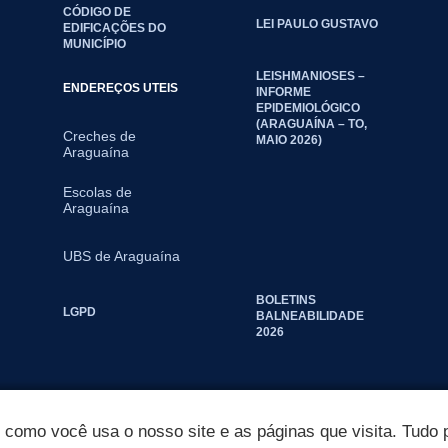
CÓDIGO DE
LEI PAULO GUSTAVO
EDIFICAÇÕES DO
MUNICÍPIO
LEISHMANIOSES –
ENDEREÇOS UTEIS
INFORME
EPIDEMIOLÓGICO
(ARAGUAÍNA – TO,
Creches de
MAIO 2026)
Araguaína
Escolas de
Araguaína
UBS de Araguaína
BOLETINS
LGPD
BALNEABILIDADE
2026
omo você usa o nosso site e as páginas que visita. Tudo p