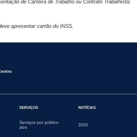
entação de Carteira de Trabalho ou Contrato Trabalhista;
 deve apresentar cartão do INSS.
Centro
SERVIÇOS
NOTÍCIAS
Serviços por público
2026
alvo