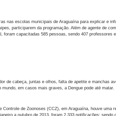
s nas escolas municipais de Araguaína para explicar e in
equipes, participarem da programação. Além de agente de 
al, foram capacitadas 585 pessoas, sendo 407 professores 
dor de cabeça, juntas e olhos, falta de apetite e manchas 
o o mundo, em casos mais graves, a Dengue pode até matar.
e Controle de Zoonoses (CCZ), em Araguaína, houve uma re
aneiro a outubro de 2013, foram 2.333 notificações; send