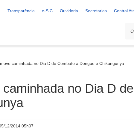
Transparência
e-SIC
Ouvidoria
Secretarias
Central A
romove caminhada no Dia D de Combate a Dengue e Chikungunya
e caminhada no Dia D d
unya
05/12/2014 05h07