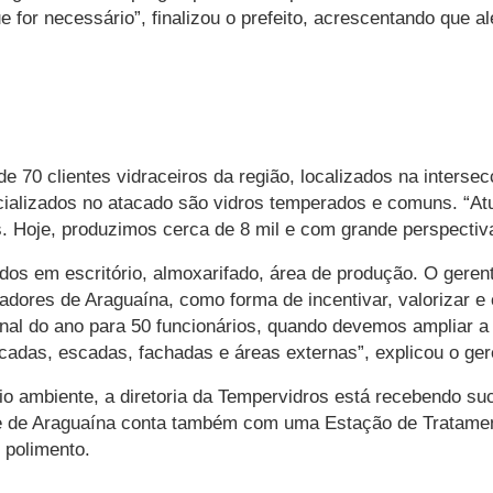
ue for necessário”, finalizou o prefeito, acrescentando que
de 70 clientes vidraceiros da região, localizados na inters
ializados no atacado são vidros temperados e comuns. “Atu
s. Hoje, produzimos cerca de 8 mil e com grande perspectiv
uídos em escritório, almoxarifado, área de produção. O gere
adores de Araguaína, como forma de incentivar, valorizar e
inal do ano para 50 funcionários, quando devemos ampliar 
adas, escadas, fachadas e áreas externas”, explicou o gere
ambiente, a diretoria da Tempervidros está recebendo suc
de de Araguaína conta também com uma Estação de Tratamento 
 polimento.