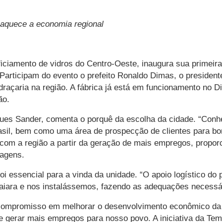
 aquece a economia regional
iamento de vidros do Centro-Oeste, inaugura sua primeira un
. Participam do evento o prefeito Ronaldo Dimas, o presiden
raçaria na região. A fábrica já está em funcionamento no Dis
ão.
ques Sander, comenta o porquê da escolha da cidade. “Conh
rasil, bem como uma área de prospecção de clientes para bo
r com a região a partir da geração de mais empregos, propor
ragens.
oi essencial para a vinda da unidade. “O apoio logístico do 
iara e nos instalássemos, fazendo as adequações necessári
compromisso em melhorar o desenvolvimento econômico da 
 e gerar mais empregos para nosso povo. A iniciativa da Tem