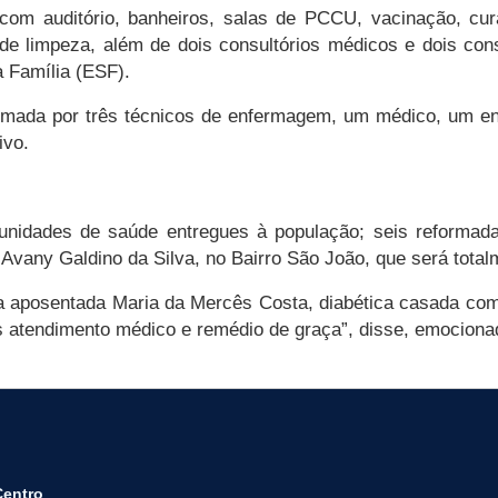
 com auditório, banheiros, salas de PCCU, vacinação, cura
al de limpeza, além de dois consultórios médicos e dois c
 Família (ESF).
rmada por três técnicos de enfermagem, um médico, um enf
ivo.
unidades de saúde entregues à população; seis reformada
 Avany Galdino da Silva, no Bairro São João, que será total
a aposentada Maria da Mercês Costa, diabética casada com
 atendimento médico e remédio de graça”, disse, emociona
Centro