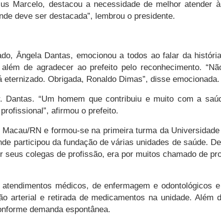
us Marcelo, destacou a necessidade de melhor atender à
nde deve ser destacada”, lembrou o presidente.
o, Ângela Dantas, emocionou a todos ao falar da históri
lém de agradecer ao prefeito pelo reconhecimento. “Nã
á eternizado. Obrigada, Ronaldo Dimas”, disse emocionada.
. Dantas. “Um homem que contribuiu e muito com a saú
ofissional”, afirmou o prefeito.
de Macau/RN e formou-se na primeira turma da Universidad
e participou da fundação de várias unidades de saúde. De
r seus colegas de profissão, era por muitos chamado de pr
be atendimentos médicos, de enfermagem e odontológicos e
são arterial e retirada de medicamentos na unidade. Além d
 conforme demanda espontânea.