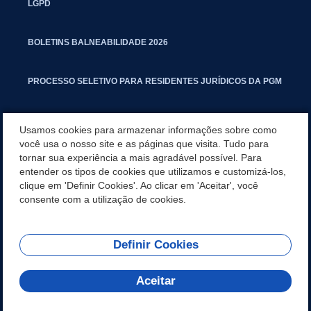
LGPD
BOLETINS BALNEABILIDADE 2026
PROCESSO SELETIVO PARA RESIDENTES JURÍDICOS DA PGM
CARTILHA POLUIÇÃO SONORA
Usamos cookies para armazenar informações sobre como
você usa o nosso site e as páginas que visita. Tudo para
tornar sua experiência a mais agradável possível. Para
MANUAL DE PROCEDIMENTOS IMOBILIÁRIOS SEINFRA
entender os tipos de cookies que utilizamos e customizá-los,
clique em 'Definir Cookies'. Ao clicar em 'Aceitar', você
TURMINHA DO LAGO
consente com a utilização de cookies.
Definir Cookies
REDES SOCIAIS
Aceitar