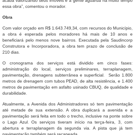
acaba valorizando seus imóveis e a gente aguarda há muito tempo
essa obra”, comentou o morador.
Obra
Com valor orçado em R$ 1.643.749,34, com recursos do Município,
a obra é esperada pelos moradores há mais de 10 anos e
beneficiará pelo menos nove bairros. Executada pela Saudincorp
Construtora e Incorporadora, a obra tem prazo de conclusão de
210 dias.
O cronograma dos serviços está dividido em cinco fases:
administração do local, serviços preliminares, terraplanagem,
pavimentação, drenagens subterrânea e superficial. Serão 1.800
metros de drenagem com tubos PEAD, de alta resistência, e 1.400
metros de pavimentação em asfalto usinado CBUQ, de qualidade e
durabilidade.
Atualmente, a Avenida dos Administradores só tem pavimentação
até metade de sua extensão. A obra duplicará a avenida e a
pavimentação será feita em todo o trecho, inclusive na ponte sobre
o Lago Azul. Os serviços tiveram início na terça-feira, 3, com
abertura e terraplanagem da segunda via. A pista que já tem
pavimentação também será recapeada.