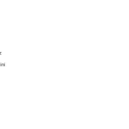
z
ini