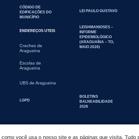
CÓDIGO DE
LEI PAULO GUSTAVO
EDIFICAÇÕES DO
MUNICÍPIO
LEISHMANIOSES –
ENDEREÇOS UTEIS
INFORME
EPIDEMIOLÓGICO
(ARAGUAÍNA – TO,
Creches de
MAIO 2026)
Araguaína
Escolas de
Araguaína
UBS de Araguaína
BOLETINS
LGPD
BALNEABILIDADE
2026
omo você usa o nosso site e as páginas que visita. Tudo p