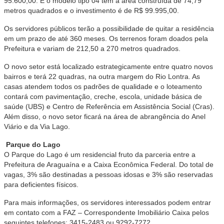
95.600,00. E o modelo tipo 04 tem a área construída de 74,79
metros quadrados e o investimento é de R$ 99.995,00.
Os servidores públicos terão a possibilidade de quitar a residência
em um prazo de até 360 meses. Os terrenos foram doados pela
Prefeitura e variam de 212,50 a 270 metros quadrados.
O novo setor está localizado estrategicamente entre quatro novos
bairros e terá 22 quadras, na outra margem do Rio Lontra. As
casas atendem todos os padrões de qualidade e o loteamento
contará com pavimentação, creche, escola, unidade básica de
saúde (UBS) e Centro de Referência em Assistência Social (Cras).
Além disso, o novo setor ficará na área de abrangência do Anel
Viário e da Via Lago.
Parque do Lago
O Parque do Lago é um residencial fruto da parceria entre a
Prefeitura de Araguaína e a Caixa Econômica Federal. Do total de
vagas, 3% são destinadas a pessoas idosas e 3% são reservadas
para deficientes físicos.
Para mais informações, os servidores interessados podem entrar
em contato com a FAZ – Correspondente Imobiliário Caixa pelos
seguintes telefones: 3415-2483 ou 9292-7272.