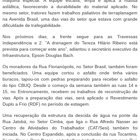
máquina especial. A equipe escava, limpa e aplica a massa
asfáltica, favorecendo a durabilidade do material aplicado. No
mesmo setor, tratores fazem trabalhos paliativos de terraplanagem
na Avenida Brasil, uma das vias do setor que estava com grande
dificuldade de trafegabilidade.
Nos próximos dias, a frente segue para as Travessas
Independência e 2. “A drenagem do Tereza Hilário Ribeiro está
prevista para começar este ano”, adiantou o secretário executivo da
Infraestrutura, Epson Douglas Bach.
Os moradores da Rua Florianópolis, no Setor Brasil, também foram
beneficiados. Uma equipe cortou o asfalto onde tinha vários
buracos, tapou-os com pedras preparando para receber o asfalto
do tipo CBUQ. Desde o começo da semana também as ruas 14 e
15, no Entroncamento, recebem os trabalhos de reconstrução de
vias. Após a preparação das vias, será aplicado o Revestimento
Duplo a Frio (RDF) no período de estiagem.
Uma recuperação da estrutura da descida de água na ponte da
Rua Jatobá, no Setor Cimba, que liga o Rua Alfredo Nasser ao
Centro de Atividades do Trabalhador (CAT/Sesi) também foi
iniciada. No Centro Expandido, após a conclusão da rua Tocantins,