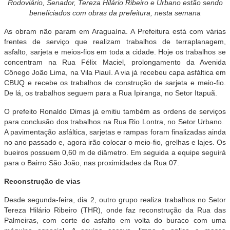
Rodoviário, Senador, Tereza Hilário Ribeiro e Urbano estão sendo
beneficiados com obras da prefeitura, nesta semana
As obram não param em Araguaína. A Prefeitura está com várias
frentes de serviço que realizam trabalhos de terraplanagem,
asfalto, sarjeta e meios-fios em toda a cidade. Hoje os trabalhos se
concentram na Rua Félix Maciel, prolongamento da Avenida
Cônego João Lima, na Vila Piauí. A via já recebeu capa asfáltica em
CBUQ e recebe os trabalhos de construção de sarjeta e meio-fio.
De lá, os trabalhos seguem para a Rua Ipiranga, no Setor Itapuã.
O prefeito Ronaldo Dimas já emitiu também as ordens de serviços
para conclusão dos trabalhos na Rua Rio Lontra, no Setor Urbano.
A pavimentação asfáltica, sarjetas e rampas foram finalizadas ainda
no ano passado e, agora irão colocar o meio-fio, grelhas e lajes. Os
bueiros possuem 0,60 m de diâmetro. Em seguida a equipe seguirá
para o Bairro São João, nas proximidades da Rua 07.
Reconstrução de vias
Desde segunda-feira, dia 2, outro grupo realiza trabalhos no Setor
Tereza Hilário Ribeiro (THR), onde faz reconstrução da Rua das
Palmeiras, com corte do asfalto em volta do buraco com uma