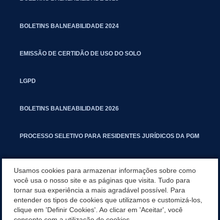
BOLETINS BALNEABILIDADE 2024
EMISSÃO DE CERTIDÃO DE USO DO SOLO
LGPD
BOLETINS BALNEABILIDADE 2026
PROCESSO SELETIVO PARA RESIDENTES JURÍDICOS DA PGM
CARTILHA POLUIÇÃO SONORA
Usamos cookies para armazenar informações sobre como
você usa o nosso site e as páginas que visita. Tudo para
tornar sua experiência a mais agradável possível. Para
MANUAL DE PROCEDIMENTOS IMOBILIÁRIOS SEINFRA
entender os tipos de cookies que utilizamos e customizá-los,
clique em 'Definir Cookies'. Ao clicar em 'Aceitar', você
TURMINHA DO LAGO
consente com a utilização de cookies.