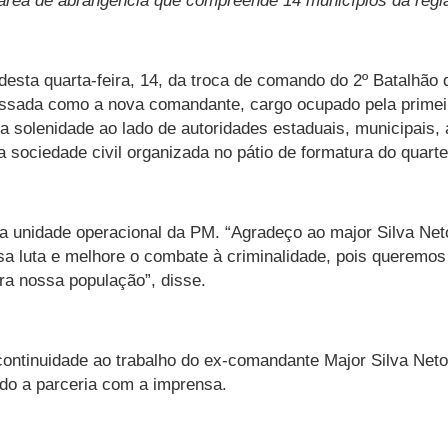
 área de abrangência que compreende 14 municípios da regi
esta quarta-feira, 14, da troca de comando do 2º Batalhão d
possada como a nova comandante, cargo ocupado pela primeir
 solenidade ao lado de autoridades estaduais, municipais
ociedade civil organizada no pátio de formatura do quarte
da unidade operacional da PM. “Agradeço ao major Silva Net
 luta e melhore o combate à criminalidade, pois queremos 
ra nossa população”, disse.
tinuidade ao trabalho do ex-comandante Major Silva Neto, 
ndo a parceria com a imprensa.