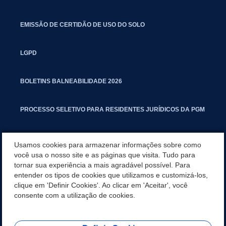
EMISSÃO DE CERTIDÃO DE USO DO SOLO
LGPD
BOLETINS BALNEABILIDADE 2026
PROCESSO SELETIVO PARA RESIDENTES JURÍDICOS DA PGM
CARTILHA POLUIÇÃO SONORA
Usamos cookies para armazenar informações sobre como
você usa o nosso site e as páginas que visita. Tudo para
tornar sua experiência a mais agradável possível. Para
MANUAL DE PROCEDIMENTOS IMOBILIÁRIOS SEINFRA
entender os tipos de cookies que utilizamos e customizá-los,
clique em 'Definir Cookies'. Ao clicar em 'Aceitar', você
TURMINHA DO LAGO
consente com a utilização de cookies.