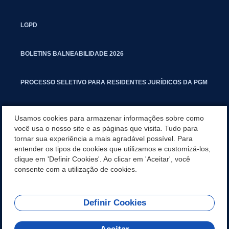
LGPD
BOLETINS BALNEABILIDADE 2026
PROCESSO SELETIVO PARA RESIDENTES JURÍDICOS DA PGM
CARTILHA POLUIÇÃO SONORA
Usamos cookies para armazenar informações sobre como
você usa o nosso site e as páginas que visita. Tudo para
tornar sua experiência a mais agradável possível. Para
MANUAL DE PROCEDIMENTOS IMOBILIÁRIOS SEINFRA
entender os tipos de cookies que utilizamos e customizá-los,
clique em 'Definir Cookies'. Ao clicar em 'Aceitar', você
TURMINHA DO LAGO
consente com a utilização de cookies.
Definir Cookies
REDES SOCIAIS