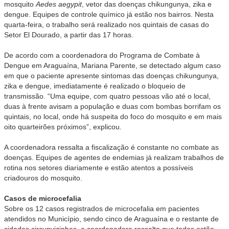
mosquito
Aedes aegypit
, vetor das doenças chikungunya, zika e
dengue. Equipes de controle químico já estão nos bairros. Nesta
quarta-feira, o trabalho será realizado nos quintais de casas do
Setor El Dourado, a partir das 17 horas.
De acordo com a coordenadora do Programa de Combate à
Dengue em Araguaína, Mariana Parente, se detectado algum caso
em que o paciente apresente sintomas das doenças chikungunya,
zika e dengue, imediatamente é realizado o bloqueio de
transmissão. “Uma equipe, com quatro pessoas vão até o local,
duas à frente avisam a população e duas com bombas borrifam os
quintais, no local, onde há suspeita do foco do mosquito e em mais
oito quarteirões próximos”, explicou.
A coordenadora ressalta a fiscalização é constante no combate as
doenças. Equipes de agentes de endemias já realizam trabalhos de
rotina nos setores diariamente e estão atentos a possíveis
criadouros do mosquito.
Casos de microcefalia
Sobre os 12 casos registrados de microcefalia em pacientes
atendidos no Município, sendo cinco de Araguaína e o restante de
cidades circunvizinhas, a coordenadora ressalta que todos estão