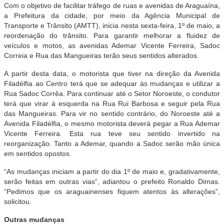
Com o objetivo de facilitar tráfego de ruas e avenidas de Araguaína,
a Prefeitura da cidade, por meio da Agência Municipal de
Transporte e Trânsito (AMTT), inicia nesta sexta-feira, 1º de maio, a
reordenação do trânsito. Para garantir melhorar a fluidez de
veículos e motos, as avenidas Ademar Vicente Ferreira, Sadoc
Correia e Rua das Mangueiras terão seus sentidos alterados.
A partir desta data, o motorista que tiver na direção da Avenida
Filadélfia ao Centro terá que se adequar às mudanças e utilizar a
Rua Sadoc Corrêa. Para continuar até o Setor Noroeste, o condutor
terá que virar à esquerda na Rua Rui Barbosa e seguir pela Rua
das Mangueiras. Para vir no sentido contrário, do Noroeste até a
Avenida Filadélfia, o mesmo motorista deverá pegar a Rua Ademar
Vicente Ferreira. Esta rua teve seu sentido invertido na
reorganização. Tanto a Ademar, quando a Sadoc serão mão única
em sentidos opostos.
“As mudanças iniciam a partir do dia 1º de maio e, gradativamente,
serão feitas em outras vias”, adiantou o prefeito Ronaldo Dimas.
“Pedimos que os araguainenses fiquem atentos às alterações”,
solicitou.
Outras mudanças