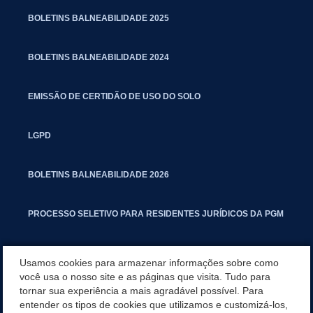
BOLETINS BALNEABILIDADE 2025
BOLETINS BALNEABILIDADE 2024
EMISSÃO DE CERTIDÃO DE USO DO SOLO
LGPD
BOLETINS BALNEABILIDADE 2026
PROCESSO SELETIVO PARA RESIDENTES JURÍDICOS DA PGM
CARTILHA POLUIÇÃO SONORA
Usamos cookies para armazenar informações sobre como
você usa o nosso site e as páginas que visita. Tudo para
tornar sua experiência a mais agradável possível. Para
MANUAL DE PROCEDIMENTOS IMOBILIÁRIOS SEINFRA
entender os tipos de cookies que utilizamos e customizá-los,