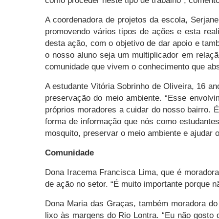
como proceder neste tipo de trabalho”, coment
A coordenadora de projetos da escola, Serjan
promovendo vários tipos de ações e esta reali
desta ação, com o objetivo de dar apoio e ta
o nosso aluno seja um multiplicador em rela
comunidade que vivem o conhecimento que abso
A estudante Vitória Sobrinho de Oliveira, 16 
preservação do meio ambiente. “Esse envolvim
próprios moradores a cuidar do nosso bairro.
forma de informação que nós como estudantes
mosquito, preservar o meio ambiente e ajudar o
Comunidade
Dona Iracema Francisca Lima, que é moradora 
de ação no setor. “É muito importante porque nã
Dona Maria das Graças, também moradora do b
lixo às margens do Rio Lontra. “Eu não gosto 