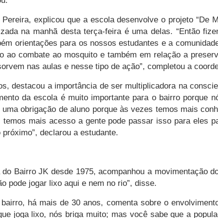
ou.
e Pereira, explicou que a escola desenvolve o projeto “De
zada na manhã desta terça-feira é uma delas. “Então fizem
mbém orientações para os nossos estudantes e a comunidade
ção ao combate ao mosquito e também em relação a preser
rvem nas aulas e nesse tipo de ação”, completou a coord
anos, destacou a importância de ser multiplicadora na cons
ento da escola é muito importante para o bairro porque nó
 É uma obrigação de aluno porque às vezes temos mais con
 temos mais acesso a gente pode passar isso para eles p
 próximo”, declarou a estudante.
do Bairro JK desde 1975, acompanhou a movimentação dos 
o pode jogar lixo aqui e nem no rio”, disse.
airro, há mais de 30 anos, comenta sobre o envolvimento 
que joga lixo, nós briga muito; mas você sabe que a popul