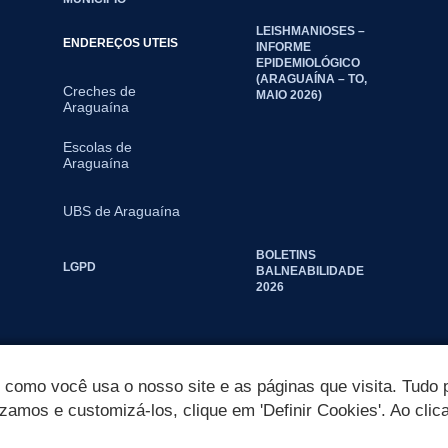
LEISHMANIOSES –
ENDEREÇOS UTEIS
INFORME
EPIDEMIOLÓGICO
(ARAGUAÍNA – TO,
Creches de
MAIO 2026)
Araguaína
Escolas de
Araguaína
UBS de Araguaína
BOLETINS
LGPD
BALNEABILIDADE
2026
omo você usa o nosso site e as páginas que visita. Tudo p
izamos e customizá-los, clique em 'Definir Cookies'. Ao clic