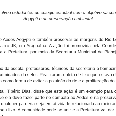
nvolveu estudantes de colégio estadual com o objetivo na c
Aegypti e da preservação ambiental
o Aedes Aegypti e também preservar as margens do Rio Lont
 Bairro JK, em Araguaína. A ação foi promovida pela Coor
a a Prefeitura, por meio da Secretaria Municipal de Plan
o da escola, professores, técnicos da secretaria e bombeir
oximidades do setor. Realizaram coleta de lixo que estav
 como forma de evitar a poluição do rio e a proliferação do
al, Tibério Dias, disse que esta ação é um exemplo para 
e ela deve fazer parte no combate ao Aedes e na preserva
 qualquer parceria seja em atividade relacionada ao meio a
eu lixo. A comunidade pode se unir e a Prefeitura vai dar