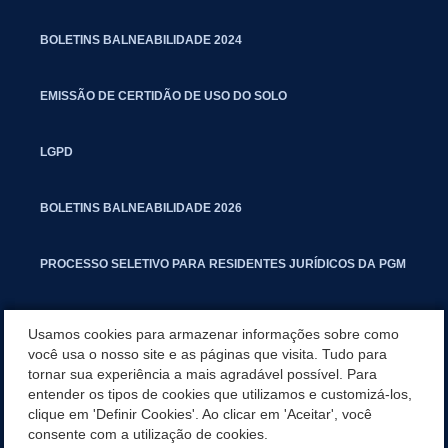
BOLETINS BALNEABILIDADE 2024
EMISSÃO DE CERTIDÃO DE USO DO SOLO
LGPD
BOLETINS BALNEABILIDADE 2026
PROCESSO SELETIVO PARA RESIDENTES JURÍDICOS DA PGM
CARTILHA POLUIÇÃO SONORA
Usamos cookies para armazenar informações sobre como
você usa o nosso site e as páginas que visita. Tudo para
tornar sua experiência a mais agradável possível. Para
MANUAL DE PROCEDIMENTOS IMOBILIÁRIOS SEINFRA
entender os tipos de cookies que utilizamos e customizá-los,
clique em 'Definir Cookies'. Ao clicar em 'Aceitar', você
TURMINHA DO LAGO
consente com a utilização de cookies.