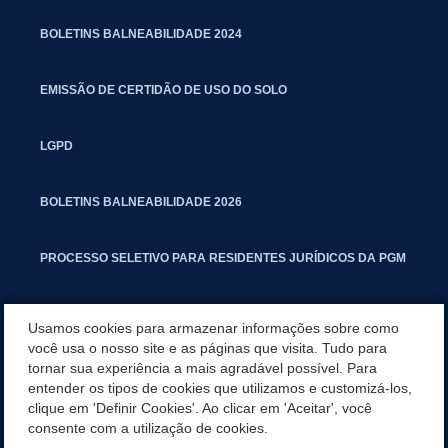
BOLETINS BALNEABILIDADE 2024
EMISSÃO DE CERTIDÃO DE USO DO SOLO
LGPD
BOLETINS BALNEABILIDADE 2026
PROCESSO SELETIVO PARA RESIDENTES JURÍDICOS DA PGM
CARTILHA POLUIÇÃO SONORA
Usamos cookies para armazenar informações sobre como
você usa o nosso site e as páginas que visita. Tudo para
tornar sua experiência a mais agradável possível. Para
MANUAL DE PROCEDIMENTOS IMOBILIÁRIOS SEINFRA
entender os tipos de cookies que utilizamos e customizá-los,
clique em 'Definir Cookies'. Ao clicar em 'Aceitar', você
TURMINHA DO LAGO
consente com a utilização de cookies.