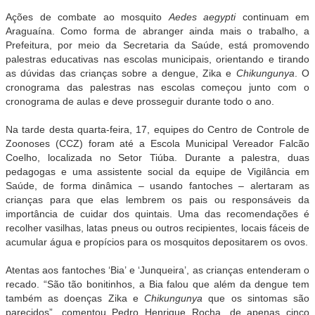
Ações de combate ao mosquito
Aedes aegypti
continuam em
Araguaína. Como forma de abranger ainda mais o trabalho, a
Prefeitura, por meio da Secretaria da Saúde, está promovendo
palestras educativas nas escolas municipais, orientando e tirando
as dúvidas das crianças sobre a dengue, Zika e
Chikungunya
. O
cronograma das palestras nas escolas começou junto com o
cronograma de aulas e deve prosseguir durante todo o ano.
Na tarde desta quarta-feira, 17, equipes do Centro de Controle de
Zoonoses (CCZ) foram até a Escola Municipal Vereador Falcão
Coelho, localizada no Setor Tiúba. Durante a palestra, duas
pedagogas e uma assistente social da equipe de Vigilância em
Saúde, de forma dinâmica – usando fantoches – alertaram as
crianças para que elas lembrem os pais ou responsáveis da
importância de cuidar dos quintais. Uma das recomendações é
recolher vasilhas, latas pneus ou outros recipientes, locais fáceis de
acumular água e propícios para os mosquitos depositarem os ovos.
Atentas aos fantoches ‘Bia’ e ‘Junqueira’, as crianças entenderam o
recado. “São tão bonitinhos, a Bia falou que além da dengue tem
também as doenças Zika e
Chikungunya
que os sintomas são
parecidos”, comentou Pedro Henrique Rocha, de apenas cinco