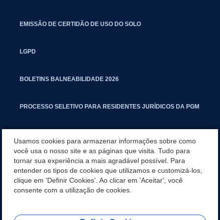
EMISSÃO DE CERTIDÃO DE USO DO SOLO
LGPD
BOLETINS BALNEABILIDADE 2026
PROCESSO SELETIVO PARA RESIDENTES JURÍDICOS DA PGM
CARTILHA POLUIÇÃO SONORA
Usamos cookies para armazenar informações sobre como
você usa o nosso site e as páginas que visita. Tudo para
tornar sua experiência a mais agradável possível. Para
MANUAL DE PROCEDIMENTOS IMOBILIÁRIOS SEINFRA
entender os tipos de cookies que utilizamos e customizá-los,
clique em 'Definir Cookies'. Ao clicar em 'Aceitar', você
TURMINHA DO LAGO
consente com a utilização de cookies.