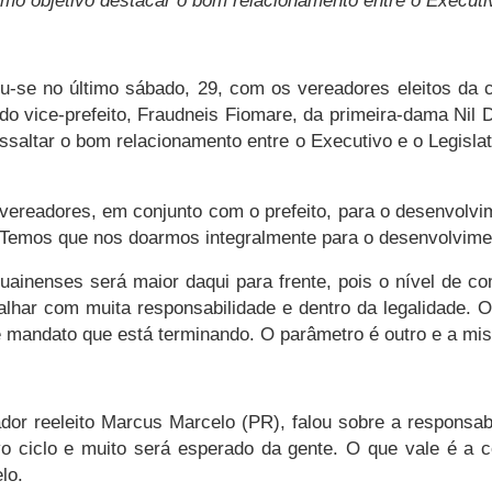
mo objetivo destacar o bom relacionamento entre o Executiv
u-se no último sábado, 29, com os vereadores eleitos da c
o vice-prefeito, Fraudneis Fiomare, da primeira-dama Nil
essaltar o bom relacionamento entre o Executivo e o Legisl
vereadores, em conjunto com o prefeito, para o desenvolvi
. Temos que nos doarmos integralmente para o desenvolvime
guainenses será maior daqui para frente, pois o nível de c
lhar com muita responsabilidade e dentro da legalidade. 
mandato que está terminando. O parâmetro é outro e a mis
dor reeleito Marcus Marcelo (PR), falou sobre a responsab
o ciclo e muito será esperado da gente. O que vale é a c
elo.