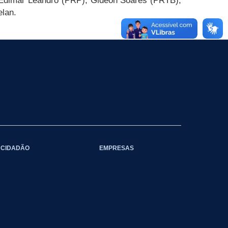
 Edimar Leandro (PRP), Gideon Soares (PRTB),
lan.
CIDADÃO
EMPRESAS