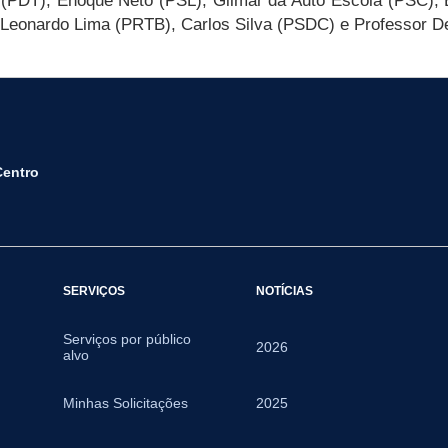
 (PDT), Enoque Neto (PSL), Gilmar da Auto Escola (PSC),
eonardo Lima (PRTB), Carlos Silva (PSDC) e Professor De
Centro
SERVIÇOS
NOTÍCIAS
Serviços por público
2026
alvo
Minhas Solicitações
2025