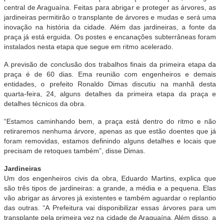
central de Araguaína. Feitas para abrigar e proteger as árvores, as
jardineiras permitirão o transplante de árvores e mudas e será uma
inovação na história da cidade. Além das jardineiras, a fonte da
praça já está erguida. Os postes e encanações subterrâneas foram
instalados nesta etapa que segue em ritmo acelerado.
A previsão de conclusão dos trabalhos finais da primeira etapa da
praça é de 60 dias. Ema reunião com engenheiros e demais
entidades, o prefeito Ronaldo Dimas discutiu na manhã desta
quarta-feira, 24, alguns detalhes da primeira etapa da praça e
detalhes técnicos da obra.
“Estamos caminhando bem, a praça está dentro do ritmo e não
retiraremos nenhuma árvore, apenas as que estão doentes que já
foram removidas, estamos definindo alguns detalhes e locais que
precisam de retoques também”, disse Dimas.
Jardineiras
Um dos engenheiros civis da obra, Eduardo Martins, explica que
são três tipos de jardineiras: a grande, a média e a pequena. Elas
vão abrigar as árvores já existentes e também aguardar o replantio
das outras. “A Prefeitura vai disponibilizar essas árvores para um
transplante pela primeira vez na cidade de Araguaína. Além disso, a