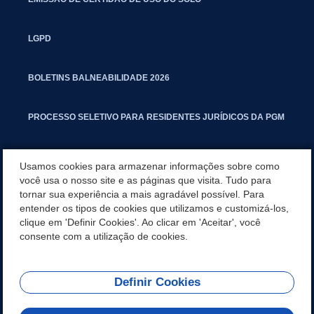
LGPD
BOLETINS BALNEABILIDADE 2026
PROCESSO SELETIVO PARA RESIDENTES JURÍDICOS DA PGM
CARTILHA POLUIÇÃO SONORA
Usamos cookies para armazenar informações sobre como
você usa o nosso site e as páginas que visita. Tudo para
tornar sua experiência a mais agradável possível. Para
MANUAL DE PROCEDIMENTOS IMOBILIÁRIOS SEINFRA
entender os tipos de cookies que utilizamos e customizá-los,
clique em 'Definir Cookies'. Ao clicar em 'Aceitar', você
TURMINHA DO LAGO
consente com a utilização de cookies.
Definir Cookies
REDES SOCIAIS