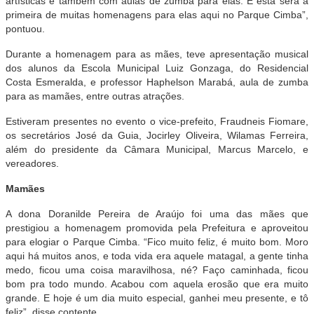
artísticas e também com aulas de zumba para elas. E esta será a
primeira de muitas homenagens para elas aqui no Parque Cimba”,
pontuou.
Durante a homenagem para as mães, teve apresentação musical
dos alunos da Escola Municipal Luiz Gonzaga, do Residencial
Costa Esmeralda, e professor Haphelson Marabá, aula de zumba
para as mamães, entre outras atrações.
Estiveram presentes no evento o vice-prefeito, Fraudneis Fiomare,
os secretários José da Guia, Jocirley Oliveira, Wilamas Ferreira,
além do presidente da Câmara Municipal, Marcus Marcelo, e
vereadores.
Mamães
A dona Doranilde Pereira de Araújo foi uma das mães que
prestigiou a homenagem promovida pela Prefeitura e aproveitou
para elogiar o Parque Cimba. “Fico muito feliz, é muito bom. Moro
aqui há muitos anos, e toda vida era aquele matagal, a gente tinha
medo, ficou uma coisa maravilhosa, né? Faço caminhada, ficou
bom pra todo mundo. Acabou com aquela erosão que era muito
grande. E hoje é um dia muito especial, ganhei meu presente, e tô
feliz”, disse contente.