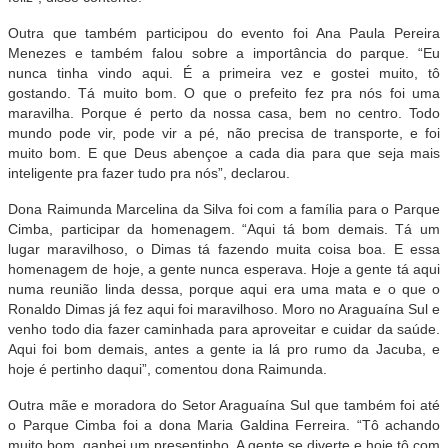
Outra que também participou do evento foi Ana Paula Pereira
Menezes e também falou sobre a importância do parque. “Eu
nunca tinha vindo aqui. É a primeira vez e gostei muito, tô
gostando. Tá muito bom. O que o prefeito fez pra nós foi uma
maravilha. Porque é perto da nossa casa, bem no centro. Todo
mundo pode vir, pode vir a pé, não precisa de transporte, e foi
muito bom. E que Deus abençoe a cada dia para que seja mais
inteligente pra fazer tudo pra nós”, declarou.
Dona Raimunda Marcelina da Silva foi com a família para o Parque
Cimba, participar da homenagem. “Aqui tá bom demais. Tá um
lugar maravilhoso, o Dimas tá fazendo muita coisa boa. E essa
homenagem de hoje, a gente nunca esperava. Hoje a gente tá aqui
numa reunião linda dessa, porque aqui era uma mata e o que o
Ronaldo Dimas já fez aqui foi maravilhoso. Moro no Araguaína Sul e
venho todo dia fazer caminhada para aproveitar e cuidar da saúde.
Aqui foi bom demais, antes a gente ia lá pro rumo da Jacuba, e
hoje é pertinho daqui”, comentou dona Raimunda.
Outra mãe e moradora do Setor Araguaína Sul que também foi até
o Parque Cimba foi a dona Maria Galdina Ferreira. “Tô achando
muito bom, ganhei um presentinho. A gente se diverte e hoje tô com