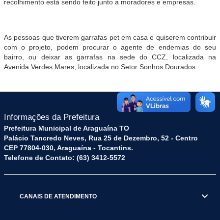
recolhimento está sendo feito junto a moradores e empresas.
As pessoas que tiverem garrafas pet em casa e quiserem contribuir
com o projeto, podem procurar o agente de endemias do seu
bairro, ou deixar as garrafas na sede do CCZ, localizada na
Avenida Verdes Mares, localizada no Setor Sonhos Dourados.
Informações da Prefeitura
Prefeitura Municipal de Araguaína TO
Palácio Tancredo Neves, Rua 25 de Dezembro, 52 - Centro
CEP 77804-030, Araguaína - Tocantins.
Telefone de Contato: (63) 3412-5572
CANAIS DE ATENDIMENTO