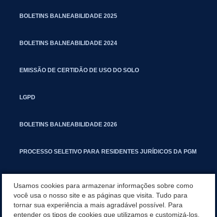
BOLETINS BALNEABILIDADE 2025
BOLETINS BALNEABILIDADE 2024
EMISSÃO DE CERTIDÃO DE USO DO SOLO
LGPD
BOLETINS BALNEABILIDADE 2026
PROCESSO SELETIVO PARA RESIDENTES JURÍDICOS DA PGM
CARTILHA POLUIÇÃO SONORA
Usamos cookies para armazenar informações sobre como
você usa o nosso site e as páginas que visita. Tudo para
tornar sua experiência a mais agradável possível. Para
MANUAL DE PROCEDIMENTOS IMOBILIÁRIOS SEINFRA
entender os tipos de cookies que utilizamos e customizá-los,