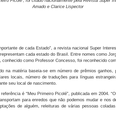
imeiro Picolé’, foi citado nacionalmente pela Revista Super 
Amado e Clarice Lispector
mportante de cada Estado”, a revista nacional Super Interess
s representam cada estado do Brasil. Entre nomes como Jor
, conhecido como Professor
Concesso
, foi reconhecido com
do na matéria baseia-se em número de prêmios ganhos, 
ares locais, número de traduções para línguas estrangeir
ante seu local de nascimento.
referência é “Meu Primeiro Picolé”, publicada em 2004. “
 transportam para enredos que não podemos mudar e nos d
aptações de alguém, releituras de várias pessoas colad