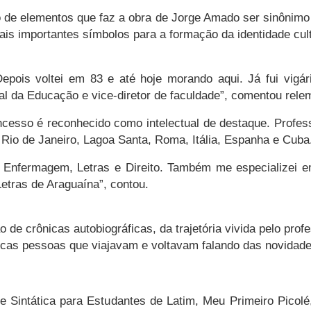
ão de elementos que faz a obra de Jorge Amado ser sinônim
mais importantes símbolos para a formação da identidade cult
pois voltei em 83 e até hoje morando aqui. Já fui vigári
ual da Educação e vice-diretor de faculdade”, comentou rele
ncesso
é reconhecido como intelectual de destaque. Professor
 Rio de Janeiro, Lagoa Santa, Roma, Itália, Espanha e Cuba
a, Enfermagem, Letras e Direito. Também me especializei e
etras de Araguaína”, contou.
o de crônicas autobiográficas, da trajetória vivida pelo pr
ucas pessoas que viajavam e voltavam falando das novidade
se Sintática para Estudantes de Latim, Meu Primeiro Pico