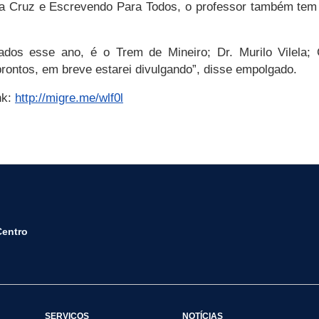
ta Cruz e Escrevendo Para Todos, o professor também tem 
ados esse ano, é o Trem de Mineiro; Dr. Murilo Vilela;
ontos, em breve estarei divulgando”, disse empolgado.
nk:
http://migre.me/wlf0l
Centro
SERVIÇOS
NOTÍCIAS