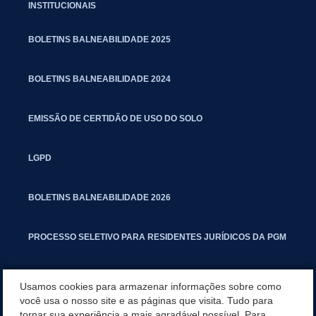
INSTITUCIONAIS
BOLETINS BALNEABILIDADE 2025
BOLETINS BALNEABILIDADE 2024
EMISSÃO DE CERTIDÃO DE USO DO SOLO
LGPD
BOLETINS BALNEABILIDADE 2026
PROCESSO SELETIVO PARA RESIDENTES JURÍDICOS DA PGM
CARTILHA POLUIÇÃO SONORA
Usamos cookies para armazenar informações sobre como
você usa o nosso site e as páginas que visita. Tudo para
tornar sua experiência a mais agradável possível. Para
MANUAL DE PROCEDIMENTOS IMOBILIÁRIOS SEINFRA