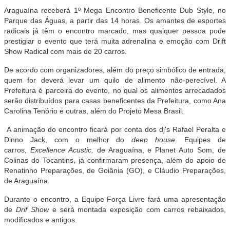
Araguaína receberá 1º Mega Encontro Beneficente Dub Style, no
Parque das Águas, a partir das 14 horas. Os amantes de esportes
radicais já têm o encontro marcado, mas qualquer pessoa pode
prestigiar o evento que terá muita adrenalina e emoção com Drift
Show Radical com mais de 20 carros.
De acordo com organizadores, além do preço simbólico de entrada,
quem for deverá levar um quilo de alimento não-perecível. A
Prefeitura é parceira do evento, no qual os alimentos arrecadados
serão distribuídos para casas beneficentes da Prefeitura, como Ana
Carolina Tenório e outras, além do Projeto Mesa Brasil.
A animação do encontro ficará por conta dos dj's Rafael Peralta e
Dinno Jack, com o melhor do
deep house
. Equipes de
carros,
Excellence Acustic,
de Araguaína, e Planet Auto Som, de
Colinas do Tocantins, já confirmaram presença, além do apoio de
Renatinho Preparações, de Goiânia (GO), e Cláudio Preparações,
de Araguaína.
Durante o encontro, a Equipe Força Livre fará uma apresentação
de
Drif Show
e será montada exposição com carros rebaixados,
modificados e antigos.