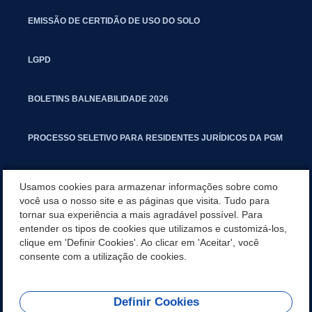
EMISSÃO DE CERTIDÃO DE USO DO SOLO
LGPD
BOLETINS BALNEABILIDADE 2026
PROCESSO SELETIVO PARA RESIDENTES JURÍDICOS DA PGM
CARTILHA POLUIÇÃO SONORA
Usamos cookies para armazenar informações sobre como
você usa o nosso site e as páginas que visita. Tudo para
tornar sua experiência a mais agradável possível. Para
MANUAL DE PROCEDIMENTOS IMOBILIÁRIOS SEINFRA
entender os tipos de cookies que utilizamos e customizá-los,
clique em 'Definir Cookies'. Ao clicar em 'Aceitar', você
TURMINHA DO LAGO
consente com a utilização de cookies.
Definir Cookies