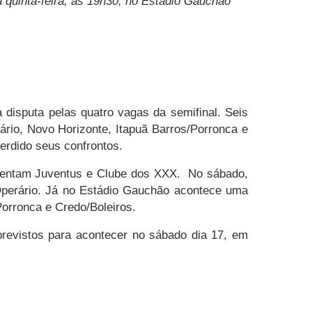
 quinta-feira, às 19h30, no Estádio Gauchão
disputa pelas quatro vagas da semifinal. Seis
ário, Novo Horizonte, Itapuã Barros/Porronca e
perdido seus confrontos.
enfrentam Juventus e Clube dos XXX. No sábado,
 Operário. Já no Estádio Gauchão acontece uma
/Porronca e Credo/Boleiros.
revistos para acontecer no sábado dia 17, em