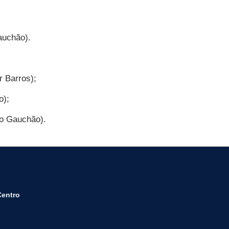
auchão).
r Barros);
o);
io Gauchão).
Centro