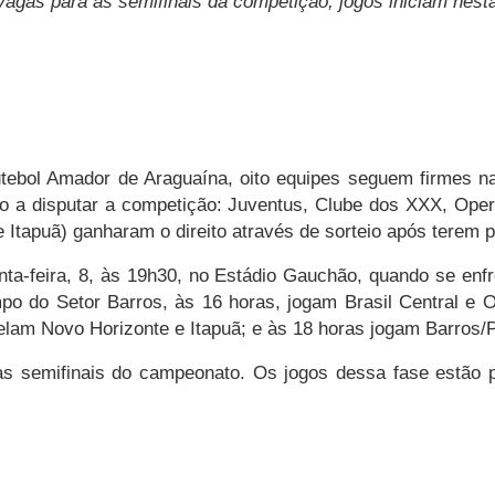
vagas para as semifinais da competição; jogos iniciam nesta
ebol Amador de Araguaína, oito equipes seguem firmes na 
o a disputar a competição: Juventus, Clube dos XXX, Oper
e Itapuã) ganharam o direito através de sorteio após terem 
uinta-feira, 8, às 19h30, no Estádio Gauchão, quando se 
mpo do Setor Barros, às 16 horas, jogam Brasil Central e
duelam Novo Horizonte e Itapuã; e às 18 horas jogam Barros
s semifinais do campeonato. Os jogos dessa fase estão p