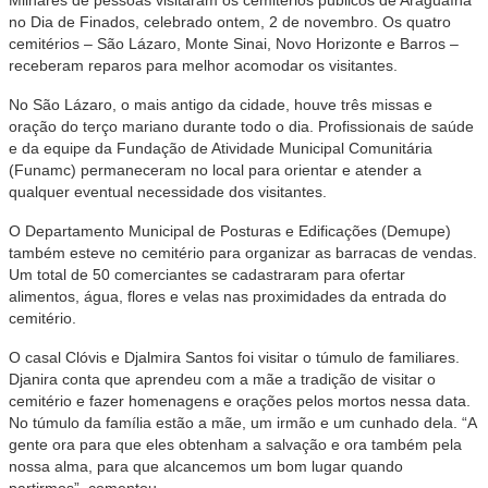
no Dia de Finados, celebrado ontem, 2 de novembro. Os quatro
cemitérios – São Lázaro, Monte Sinai, Novo Horizonte e Barros –
receberam reparos para melhor acomodar os visitantes.
No São Lázaro, o mais antigo da cidade, houve três missas e
oração do terço mariano durante todo o dia. Profissionais de saúde
e da equipe da Fundação de Atividade Municipal Comunitária
(Funamc) permaneceram no local para orientar e atender a
qualquer eventual necessidade dos visitantes.
O Departamento Municipal de Posturas e Edificações (Demupe)
também esteve no cemitério para organizar as barracas de vendas.
Um total de 50 comerciantes se cadastraram para ofertar
alimentos, água, flores e velas nas proximidades da entrada do
cemitério.
O casal Clóvis e Djalmira Santos foi visitar o túmulo de familiares.
Djanira conta que aprendeu com a mãe a tradição de visitar o
cemitério e fazer homenagens e orações pelos mortos nessa data.
No túmulo da família estão a mãe, um irmão e um cunhado dela. “A
gente ora para que eles obtenham a salvação e ora também pela
nossa alma, para que alcancemos um bom lugar quando
partirmos”, comentou.