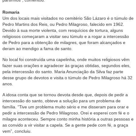
Romaria
Um dos locais mais visitados no cemitério São Lázaro é o túmulo de
Pedro Martins dos Reis, ou Pedro Milagroso, falecido em 1962.
Devido à sua morte violenta, com resquícios de tortura, alguns
religiosos começaram a visitar seu túmulo e a rogar a intercessão
de Pedro para a obtenção de milagres, que foram alcançados e
deram ao mendigo a fama de santo.
No local foi construída uma capelinha, onde muitos religiosos vêm
fazer suas orações e agradecer às graças obtidas, segundos eles,
pela intercessão do santo. Maria Anunciação da Silva faz parte
desse grupo de devotos e visita o túmulo de Pedro Milagroso há 32
anos.
A idosa conta que se tornou devota desde que, depois de pedir a
intercessão do santo, obteve a solução para um problema de
família. “Tive um problema muito sério e me disseram para orar e
pedir a intercessão de Pedro Milagroso. Orei e esperei com fé e o
milagre aconteceu. Sempre conto minha história a outras pessoas e
as convido a vir visitar a capela. Se a gente pede com fé, a graça
vem”, concluiu.