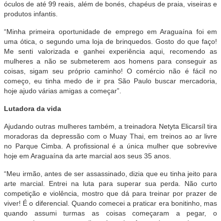
óculos de até 99 reais, além de bonés, chapéus de praia, viseiras e
produtos infantis.
“Minha primeira oportunidade de emprego em Araguaína foi em
uma ótica, o segundo uma loja de brinquedos. Gosto do que faço!
Me senti valorizada e ganhei experiência aqui, recomendo as
mulheres a não se submeterem aos homens para conseguir as
coisas, sigam seu próprio caminho! O comércio não é fácil no
começo, eu tinha medo de ir pra São Paulo buscar mercadoria,
hoje ajudo várias amigas a começar”.
Lutadora da vida
Ajudando outras mulheres também, a treinadora Netyta Elicarsíl tira
moradoras da depressão com o Muay Thai, em treinos ao ar livre
no Parque Cimba. A profissional é a única mulher que sobrevive
hoje em Araguaína da arte marcial aos seus 35 anos.
“Meu irmão, antes de ser assassinado, dizia que eu tinha jeito para
arte marcial. Entrei na luta para superar sua perda. Não curto
competição e violência, mostro que dá para treinar por prazer de
viver! É o diferencial. Quando comecei a praticar era bonitinho, mas
quando assumi turmas as coisas começaram a pegar, o