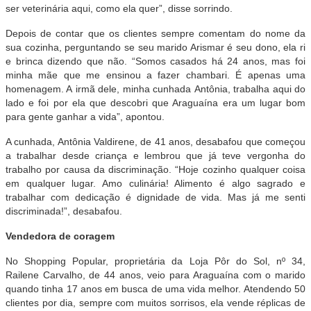
ser veterinária aqui, como ela quer”, disse sorrindo.
Depois de contar que os clientes sempre comentam do nome da
sua cozinha, perguntando se seu marido Arismar é seu dono, ela ri
e brinca dizendo que não. “Somos casados há 24 anos, mas foi
minha mãe que me ensinou a fazer chambari. É apenas uma
homenagem. A irmã dele, minha cunhada Antônia, trabalha aqui do
lado e foi por ela que descobri que Araguaína era um lugar bom
para gente ganhar a vida”, apontou.
A cunhada, Antônia Valdirene, de 41 anos, desabafou que começou
a trabalhar desde criança e lembrou que já teve vergonha do
trabalho por causa da discriminação. “Hoje cozinho qualquer coisa
em qualquer lugar. Amo culinária! Alimento é algo sagrado e
trabalhar com dedicação é dignidade de vida. Mas já me senti
discriminada!”, desabafou.
Vendedora de coragem
No Shopping Popular, proprietária da Loja Pôr do Sol, nº 34,
Railene Carvalho, de 44 anos, veio para Araguaína com o marido
quando tinha 17 anos em busca de uma vida melhor. Atendendo 50
clientes por dia, sempre com muitos sorrisos, ela vende réplicas de