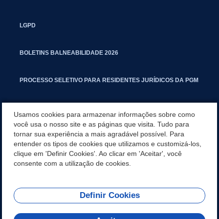
LGPD
BOLETINS BALNEABILIDADE 2026
PROCESSO SELETIVO PARA RESIDENTES JURÍDICOS DA PGM
CARTILHA POLUIÇÃO SONORA
Usamos cookies para armazenar informações sobre como
você usa o nosso site e as páginas que visita. Tudo para
tornar sua experiência a mais agradável possível. Para
MANUAL DE PROCEDIMENTOS IMOBILIÁRIOS SEINFRA
entender os tipos de cookies que utilizamos e customizá-los,
clique em 'Definir Cookies'. Ao clicar em 'Aceitar', você
TURMINHA DO LAGO
consente com a utilização de cookies.
Definir Cookies
REDES SOCIAIS