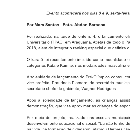
Evento acontecerá nos dias 8 e 9, sexta-feira
Por Mara Santos | Foto: Abdon Barbosa
Foi realizado, na tarde de ontem, 4, o lançamento of
Universitário ITPAC, em Araguaína. Atletas de todo o P
2018, além de integrar o ranking especial que definir
O karatê foi recentemente incluído como modalidade o
categorias Kata e Kumite, nas modalidades masculina e
A solenidade de lançamento do Pré-Olímpico contou com
vice-prefeito, Fraudneis Fiomare, do secretário munici
secretário chefe de gabinete, Wagner Rodrigues.
Após a solenidade de lançamento, as crianças assist
demonstração, que visa aproximar as crianças do esporte
Por meio do projeto, realizado nas escolas municip
desenvolvimento educacional e social. “Eu não tenho d
na vida, na formação de cidadãos”, afirmou Hermes Que