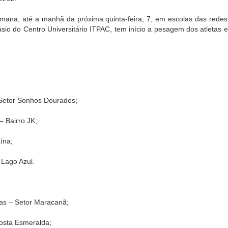
emana, até a manhã da próxima quinta-feira, 7, em escolas das redes
inásio do Centro Universitário ITPAC, tem início a pesagem dos atletas
– Setor Sonhos Dourados;
– Bairro JK;
ína;
 Lago Azul.
tas – Setor Maracanã;
Costa Esmeralda;