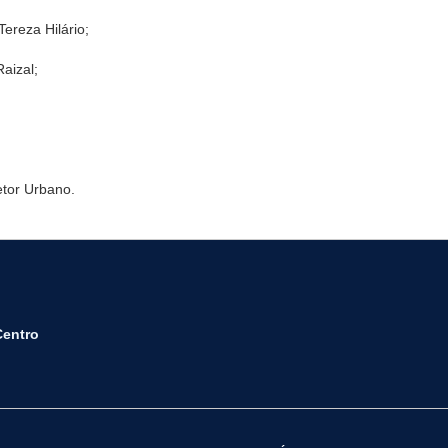
ereza Hilário;
aizal;
etor Urbano.
Centro