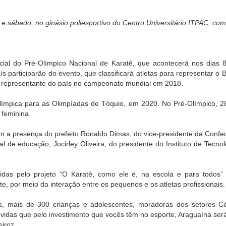
 e sábado, no ginásio poliesportivo do Centro Universitário ITPAC, com
icial do Pré-Olímpico Nacional de Karatê, que acontecerá nos dias 
aís participarão do evento, que classificará atletas para representar
á o representante do país no campeonato mundial em 2018.
límpica para as Olimpíadas de Tóquio, em 2020. No Pré-Olímpico, 280
 feminina.
 a presença do prefeito Ronaldo Dimas, do vice-presidente da Confe
pal de educação, Jocirley Oliveira, do presidente do Instituto de Tecn
idas pelo projeto “O Karatê, como ele é, na escola e para todos” p
, por meio da interação entre os pequenos e os atletas profissionais.
ais, mais de 300 crianças e adolescentes, moradoras dos setores C
úvidas que pelo investimento que vocês têm no esporte, Araguaína s
iroz.