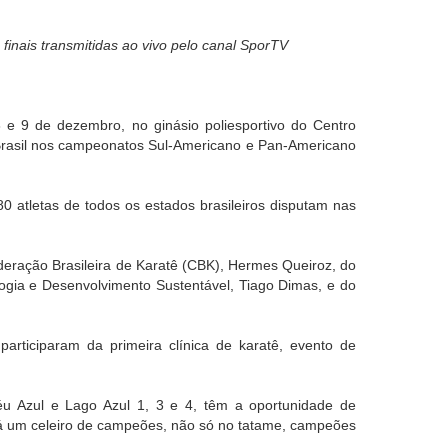
 finais transmitidas ao vivo pelo canal SporTV
8 e 9 de dezembro, no ginásio poliesportivo do Centro
 o Brasil nos campeonatos Sul-Americano e Pan-Americano
 atletas de todos os estados brasileiros disputam nas
deração Brasileira de Karatê (CBK), Hermes Queiroz, do
ologia e Desenvolvimento Sustentável, Tiago Dimas, e do
articiparam da primeira clínica de karatê, evento de
éu Azul e Lago Azul 1, 3 e 4, têm a oportunidade de
erá um celeiro de campeões, não só no tatame, campeões