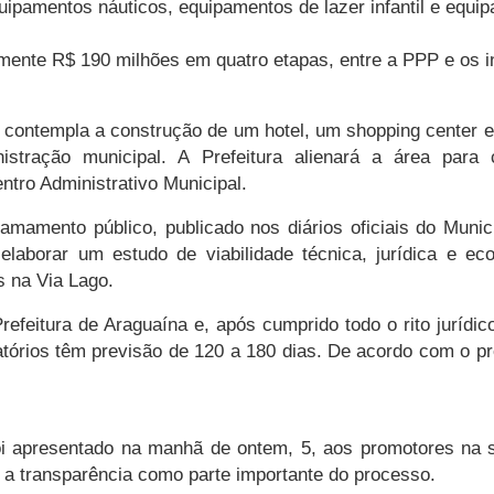
quipamentos náuticos, equipamentos de lazer infantil e equ
mente R$ 190 milhões em quatro etapas, entre a PPP e os i
contempla a construção de um hotel, um shopping center e d
istração municipal. A Prefeitura alienará a área par
tro Administrativo Municipal.
amamento público, publicado nos diários oficiais do Muni
elaborar um estudo de viabilidade técnica, jurídica e ec
 na Via Lago.
refeitura de Araguaína e, após cumprido todo o rito jurídi
citatórios têm previsão de 120 a 180 dias. De acordo com o 
foi apresentado na manhã de ontem, 5, aos promotores na 
u a transparência como parte importante do processo.