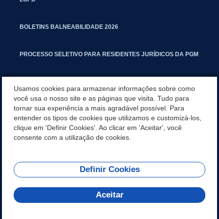
BOLETINS BALNEABILIDADE 2026
PROCESSO SELETIVO PARA RESIDENTES JURÍDICOS DA PGM
CARTILHA POLUIÇÃO SONORA
Usamos cookies para armazenar informações sobre como
você usa o nosso site e as páginas que visita. Tudo para
tornar sua experiência a mais agradável possível. Para
MANUAL DE PROCEDIMENTOS IMOBILIÁRIOS SEINFRA
entender os tipos de cookies que utilizamos e customizá-los,
clique em 'Definir Cookies'. Ao clicar em 'Aceitar', você
TURMINHA DO LAGO
consente com a utilização de cookies.
Definir Cookies
REDES SOCIAIS
Aceitar