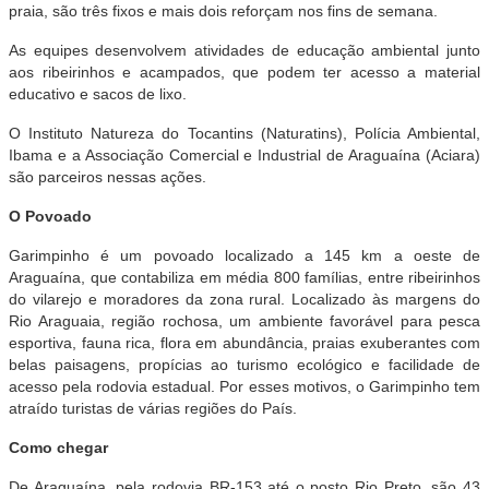
praia, são três fixos e mais dois reforçam nos fins de semana.
As equipes desenvolvem atividades de educação ambiental junto
aos ribeirinhos e acampados, que podem ter acesso a material
educativo e sacos de lixo.
O Instituto Natureza do Tocantins (Naturatins), Polícia Ambiental,
Ibama e a Associação Comercial e Industrial de Araguaína (Aciara)
são parceiros nessas ações.
O Povoado
Garimpinho é um povoado localizado a 145 km a oeste de
Araguaína, que contabiliza em média 800 famílias, entre ribeirinhos
do vilarejo e moradores da zona rural. Localizado às margens do
Rio Araguaia, região rochosa, um ambiente favorável para pesca
esportiva, fauna rica, flora em abundância, praias exuberantes com
belas paisagens, propícias ao turismo ecológico e facilidade de
acesso pela rodovia estadual. Por esses motivos, o Garimpinho tem
atraído turistas de várias regiões do País.
Como chegar
De Araguaína, pela rodovia BR-153 até o posto Rio Preto, são 43