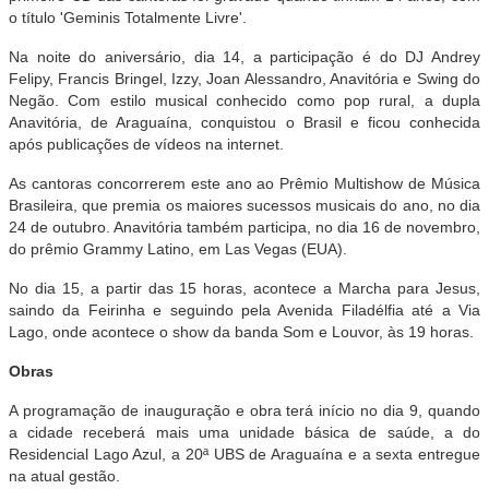
o título 'Geminis Totalmente Livre'.
Na noite do aniversário, dia 14, a participação é do DJ Andrey
Felipy, Francis Bringel, Izzy, Joan Alessandro, Anavitória e Swing do
Negão. Com estilo musical conhecido como pop rural, a dupla
Anavitória, de Araguaína, conquistou o Brasil e ficou conhecida
após publicações de vídeos na internet.
As cantoras concorrerem este ano ao Prêmio Multishow de Música
Brasileira, que premia os maiores sucessos musicais do ano, no dia
24 de outubro. Anavitória também participa, no dia 16 de novembro,
do prêmio Grammy Latino, em Las Vegas (EUA).
No dia 15, a partir das 15 horas, acontece a Marcha para Jesus,
saindo da Feirinha e seguindo pela Avenida Filadélfia até a Via
Lago, onde acontece o show da banda Som e Louvor, às 19 horas.
Obras
A programação de inauguração e obra terá início no dia 9, quando
a cidade receberá mais uma unidade básica de saúde, a do
Residencial Lago Azul, a 20ª UBS de Araguaína e a sexta entregue
na atual gestão.