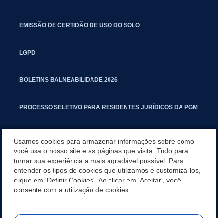
EMISSÃO DE CERTIDÃO DE USO DO SOLO
LGPD
BOLETINS BALNEABILIDADE 2026
PROCESSO SELETIVO PARA RESIDENTES JURÍDICOS DA PGM
CARTILHA POLUIÇÃO SONORA
Usamos cookies para armazenar informações sobre como
você usa o nosso site e as páginas que visita. Tudo para
tornar sua experiência a mais agradável possível. Para
MANUAL DE PROCEDIMENTOS IMOBILIÁRIOS SEINFRA
entender os tipos de cookies que utilizamos e customizá-los,
clique em 'Definir Cookies'. Ao clicar em 'Aceitar', você
TURMINHA DO LAGO
consente com a utilização de cookies.