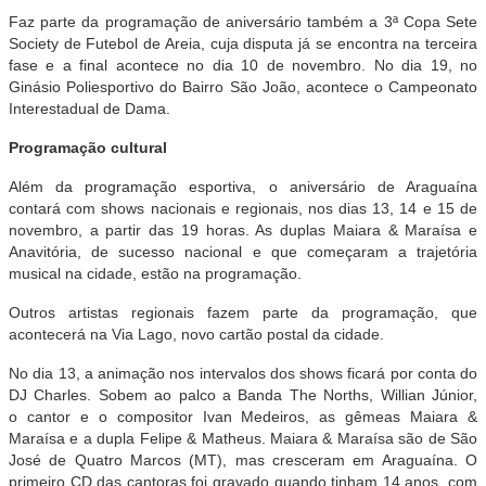
Faz parte da programação de aniversário também a 3ª Copa Sete
Society de Futebol de Areia, cuja disputa já se encontra na terceira
fase e a final acontece no dia 10 de novembro. No dia 19, no
Ginásio Poliesportivo do Bairro São João, acontece o Campeonato
Interestadual de Dama.
Programação cultural
Além da programação esportiva, o aniversário de Araguaína
contará com shows nacionais e regionais, nos dias 13, 14 e 15 de
novembro, a partir das 19 horas. As duplas Maiara & Maraísa e
Anavitória, de sucesso nacional e que começaram a trajetória
musical na cidade, estão na programação.
Outros artistas regionais fazem parte da programação, que
acontecerá na Via Lago, novo cartão postal da cidade.
No dia 13, a animação nos intervalos dos shows ficará por conta do
DJ Charles. Sobem ao palco a Banda The Norths, Willian Júnior,
o cantor e o compositor Ivan Medeiros, as gêmeas Maiara &
Maraísa e a dupla Felipe & Matheus. Maiara & Maraísa são de São
José de Quatro Marcos (MT), mas cresceram em Araguaína. O
primeiro CD das cantoras foi gravado quando tinham 14 anos, com