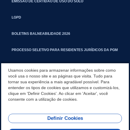
EMISSÃO DE CERTIDÃO DE USO DO SOLO
LGPD
BOLETINS BALNEABILIDADE 2026
PROCESSO SELETIVO PARA RESIDENTES JURÍDICOS DA PGM
CARTILHA POLUIÇÃO SONORA
Usamos cookies para armazenar informações sobre como
você usa o nosso site e as páginas que visita. Tudo para
tornar sua experiência a mais agradável possível. Para
MANUAL DE PROCEDIMENTOS IMOBILIÁRIOS SEINFRA
entender os tipos de cookies que utilizamos e customizá-los,
clique em 'Definir Cookies'. Ao clicar em 'Aceitar', você
TURMINHA DO LAGO
consente com a utilização de cookies.
Definir Cookies
REDES SOCIAIS