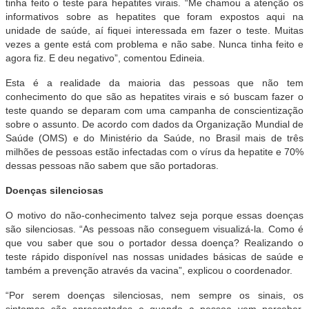
tinha feito o teste para hepatites virais. “Me chamou a atenção os
informativos sobre as hepatites que foram expostos aqui na
unidade de saúde, aí fiquei interessada em fazer o teste. Muitas
vezes a gente está com problema e não sabe. Nunca tinha feito e
agora fiz. E deu negativo”, comentou Edineia.
Esta é a realidade da maioria das pessoas que não tem
conhecimento do que são as hepatites virais e só buscam fazer o
teste quando se deparam com uma campanha de conscientização
sobre o assunto. De acordo com dados da Organização Mundial de
Saúde (OMS) e do Ministério da Saúde, no Brasil mais de três
milhões de pessoas estão infectadas com o vírus da hepatite e 70%
dessas pessoas não sabem que são portadoras.
Doenças silenciosas
O motivo do não-conhecimento talvez seja porque essas doenças
são silenciosas. “As pessoas não conseguem visualizá-la. Como é
que vou saber que sou o portador dessa doença? Realizando o
teste rápido disponível nas nossas unidades básicas de saúde e
também a prevenção através da vacina”, explicou o coordenador.
“Por serem doenças silenciosas, nem sempre os sinais, os
sintomas são apresentados e quando a pessoa vem perceber,