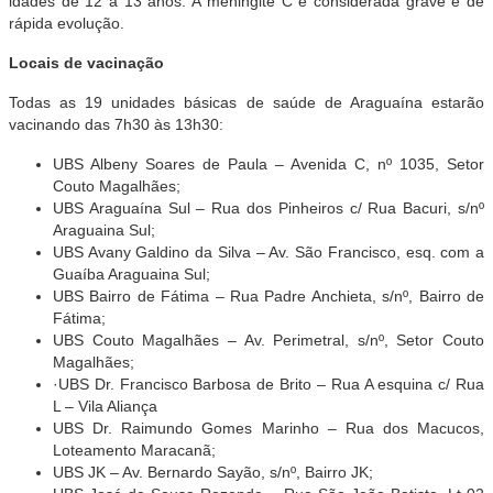
idades de 12 a 13 anos. A meningite C é considerada grave e de
rápida evolução.
Locais de vacinação
Todas as 19 unidades básicas de saúde de Araguaína estarão
vacinando das 7h30 às 13h30:
UBS Albeny Soares de Paula – Avenida C, nº 1035, Setor
Couto Magalhães;
UBS Araguaína Sul – Rua dos Pinheiros c/ Rua Bacuri, s/nº
Araguaina Sul;
UBS Avany Galdino da Silva – Av. São Francisco, esq. com a
Guaíba Araguaina Sul;
UBS Bairro de Fátima – Rua Padre Anchieta, s/nº, Bairro de
Fátima;
UBS Couto Magalhães – Av. Perimetral, s/nº, Setor Couto
Magalhães;
·UBS Dr. Francisco Barbosa de Brito – Rua A esquina c/ Rua
L – Vila Aliança
UBS Dr. Raimundo Gomes Marinho – Rua dos Macucos,
Loteamento Maracanã;
UBS JK – Av. Bernardo Sayão, s/nº, Bairro JK;