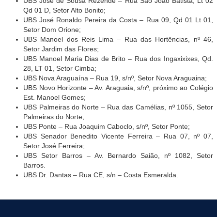
UBS José de Sousa Rezende – Rua São João Batista, Lt 02
Qd 01 D, Setor Alto Bonito;
UBS José Ronaldo Pereira da Costa – Rua 09, Qd 01 Lt 01,
Setor Dom Orione;
UBS Manoel dos Reis Lima – Rua das Hortências, nº 46,
Setor Jardim das Flores;
UBS Manoel Maria Dias de Brito – Rua dos Ingaxixixes, Qd.
28, LT 01, Setor Cimba;
UBS Nova Araguaína – Rua 19, s/nº, Setor Nova Araguaina;
UBS Novo Horizonte – Av. Araguaia, s/nº, próximo ao Colégio
Est. Manoel Gomes;
UBS Palmeiras do Norte – Rua das Camélias, nº 1055, Setor
Palmeiras do Norte;
UBS Ponte – Rua Joaquim Caboclo, s/nº, Setor Ponte;
UBS Senador Benedito Vicente Ferreira – Rua 07, nº 07,
Setor José Ferreira;
UBS Setor Barros – Av. Bernardo Saião, nº 1082, Setor
Barros.
UBS Dr. Dantas – Rua CE, s/n – Costa Esmeralda.