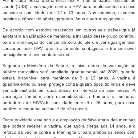
Foi iniciada nesta quarta-feira, dia 4, nas unidades básicas de
saúde (UBS), a vacinação contra o HPV para adolescentes do sexo
masculino com idades de 12 a 13 anos. Nos meninos, a vacina
previne o câncer de pênis, garganta, ânus e verrugas genitais.
De acordo com estudos realizados em outros seis países que já
adotaram a vacinação de meninos, a inclusão desse grupo contribui
para a diminuição do câncer de colo do útero e verrugas genitais,
causados pelo HPV, que é altamente contagioso e transmissível
principalmente pelo contato sexual.
Segundo o Ministério da Saúde, a faixa etária da vacinação ao
público masculino será ampliada gradualmente até 2020, quando
estará disponível para meninos de 9 a 13 anos. A vacina é
quadrivalente, ou seja, protege contra quatro tipos do vírus e deve
ser administrada em duas doses no intervalo de seis meses. A
vacinação também será disponibilizada a homens e mulheres
portadores de HIV/Aids com idade entre 9 e 26 anos, para esse
público, o esquema vacinal é de três doses.
Outra novidade este ano é a ampliação da faixa etária das meninas
que podem receber a vacina, que agora chega aos 14 anos, e o
reforço da vacina contra a Meningite C para ambos os sexos com