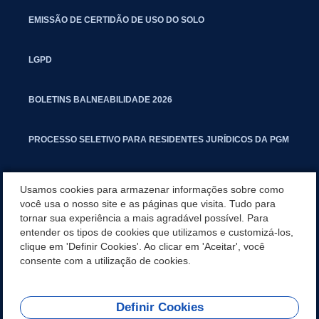
EMISSÃO DE CERTIDÃO DE USO DO SOLO
LGPD
BOLETINS BALNEABILIDADE 2026
PROCESSO SELETIVO PARA RESIDENTES JURÍDICOS DA PGM
CARTILHA POLUIÇÃO SONORA
Usamos cookies para armazenar informações sobre como
você usa o nosso site e as páginas que visita. Tudo para
tornar sua experiência a mais agradável possível. Para
MANUAL DE PROCEDIMENTOS IMOBILIÁRIOS SEINFRA
entender os tipos de cookies que utilizamos e customizá-los,
clique em 'Definir Cookies'. Ao clicar em 'Aceitar', você
TURMINHA DO LAGO
consente com a utilização de cookies.
Definir Cookies