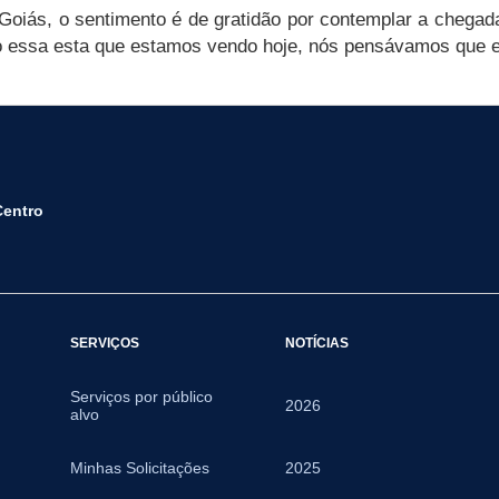
Goiás, o sentimento é de gratidão por contemplar a chegada
 essa esta que estamos vendo hoje, nós pensávamos que ess
Centro
SERVIÇOS
NOTÍCIAS
Serviços por público
2026
alvo
Minhas Solicitações
2025